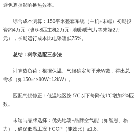
避免遮挡影响换热效率。
综合成本测算：150平米整套系统（主机+末端）初期投
资约4万元（含6-8匹主机2万元+地暖/暖气片等末端2万
元），长期运行成本比电采暖低75%。
总结：科学选配三步法
计算热负荷：根据保温、气候确定每平米W数，得出总
需求（如150㎡×80W=12kW）。
匹配气候修正：低温地区按-5℃以下每降低1℃增加2%匹
数。
末端与品牌选择：优先地暖+品牌空气能（如智恩、格
力），确保低温工况下COP（能效比）≥1.8。