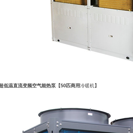
超低温直流变频空气能热泵【50匹商用
冷暖机
】