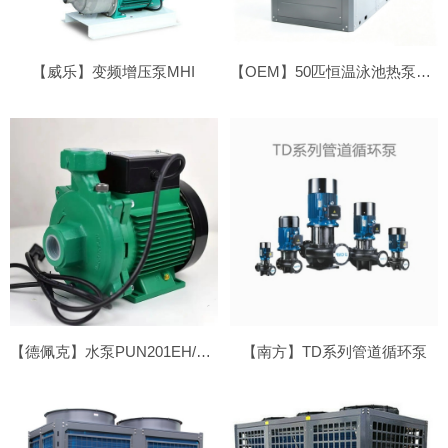
【威乐】变频增压泵MHI
【OEM】50匹恒温泳池热泵●侧吹
【德佩克】水泵PUN201EH/PUN202EH
【南方】TD系列管道循环泵