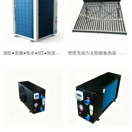
顶吹●变频●热水●5匹●热泵【外贸OEM】
智恩无动力太阳能集热器：∅58*1800*24