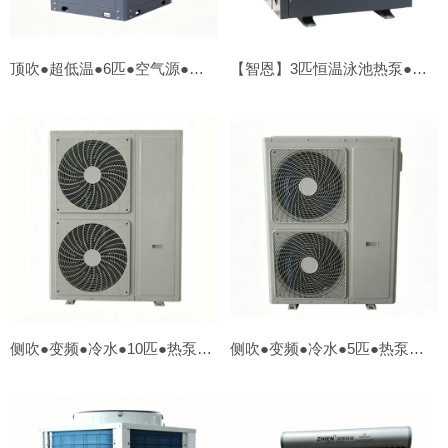
顶吹●超低温●6匹●空气源●水源【双源热泵】
【智恩】3匹恒温泳池热泵●顶吹
侧吹●变频●冷水●10匹●热泵【外贸OEM】
侧吹●变频●冷水●5匹●热泵【外贸OEM】