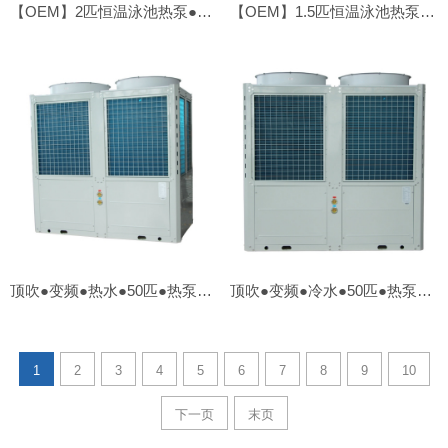
【OEM】2匹恒温泳池热泵●侧吹
【OEM】1.5匹恒温泳池热泵●侧吹
顶吹●变频●热水●50匹●热泵【外贸OEM】
顶吹●变频●冷水●50匹●热泵【外贸OEM】
1
2
3
4
5
6
7
8
9
10
下一页
末页