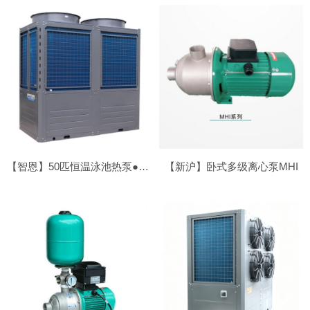
【智恩】50匹恒温泳池热泵●顶吹
【新沪】卧式多级离心泵MHI