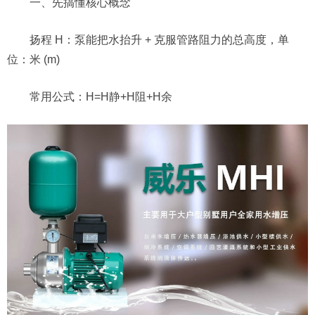
一、先搞懂核心概念
扬程 H：泵能把水抬升 + 克服管路阻力的总高度，单
位：米 (m)
常用公式：H=H静+H阻+H余