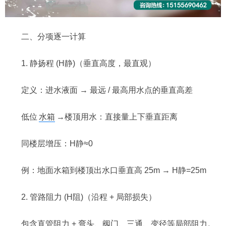
二、分项逐一计算
1. 静扬程 (H静)（垂直高度，最直观）
定义：进水液面 → 最远 / 最高用水点的垂直高差
低位
水箱
→楼顶用水：直接量上下垂直距离
同楼层增压：H静≈0
例：地面水箱到楼顶出水口垂直高 25m → H静=25m
2. 管路阻力 (H阻)（沿程 + 局部损失）
包含直管阻力 + 弯头、阀门、三通、变径等局部阻力。