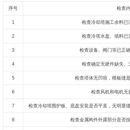
序号
检查
1
检查冷却塔施工余料已
2
检查冷塔水盘、填料已
3
检查设备、阀门等已正
4
检查确定无硬件缺失、
5
检查塔体无凹痕，模板缝
6
检查风机和电机无
7
检查冷却塔围护板、底盘安装是否平直，无明显
8
检查金属构件外露部分是否