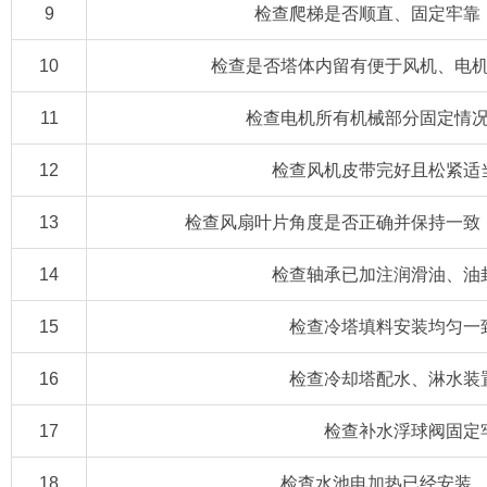
9
检查爬梯是否顺直、固定牢靠
10
检查是否塔体内留有便于风机、电
11
检查电机所有机械部分固定情
12
检查风机皮带完好且松紧适
13
检查风扇叶片角度是否正确并保持一致
14
检查轴承已加注润滑油、油
15
检查冷塔填料安装均匀一
16
检查冷却塔配水、淋水装
17
检查补水浮球阀固定
18
检查水池
电加热
已经安装