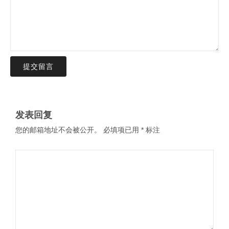
BHRV-02立式波节管半容积式换热器
2025年11月8日 下午4:33
下一篇 »
在线留言 【咨询热线：15155690462】