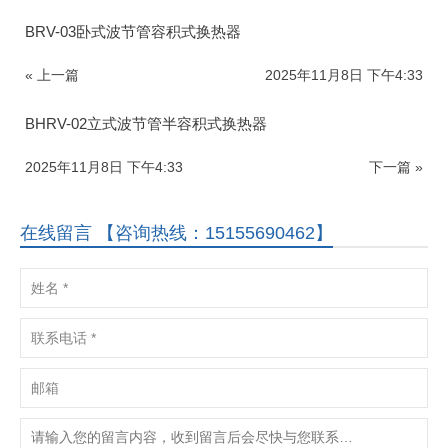
【太阳能热水系统、空气能热泵厂家直销】
专业承接（空气能、太阳能）热水、采暖、烘干工程
设计：酒店、宾馆、泳池、浴场、宿舍、会所、工地等
商用热水工程方案；销售：空气能热水器、太阳能热水器；
安装：太阳能热水系统、空气能热水系统；维护：太阳能、
空气能热水工程维护与维修。
分享文章:
BRV-03卧式波节管容积式换热器
« 上一篇
2025年11月8日 下午4:33