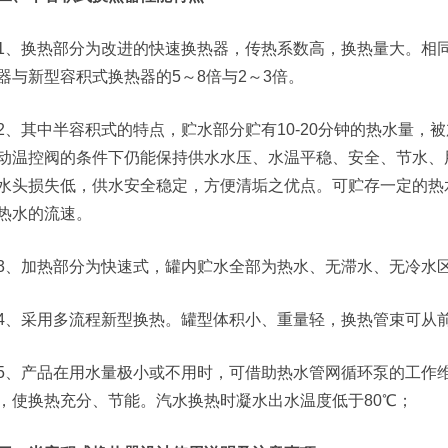
1、换热部分为改进的快速换热器，传热系数高，换热量大。相
器与新型容积式换热器的5～8倍与2～3倍。
2、其中半容积式的特点，贮水部分贮有10-20分钟的热水量，
动温控阀的条件下仍能保持供水水压、水温平稳、安全、节水、
水头损失低，供水安全稳定，方便清垢之优点。可贮存一定的热
热水的流速。
3、加热部分为快速式，罐内贮水全部为热水、无滞水、无冷水区
4、采用多流程新型换热。罐型体积小、重量轻，换热管束可从
5、产品在用水量极小或不用时，可借助热水管网循环泵的工作
，使换热充分、节能。汽水换热时凝水出水温度低于80℃；