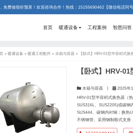
费做报价预算！欢迎咨询合作！热线：15155690462【微信电话同
首页
暖通设备
工程案例
智恩问答
页
»
暖通设备
»
暖通工程配件
»
水箱与容器
»
【卧式】HRV-01型半容积式换
【卧式】HRV-0
|
水箱与容器
2025年1
HRV-01型半容积式换热器（
SUS316L、SUS2205)或碳
SUS444、碳钢内衬铜；换热U
不锈钢管。采用钢制鞍式支座，