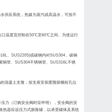
的热水供应系统，热媒为蒸汽或高温水，可按不
口温度宜控制在50℃至60℃之间。为使运行
L、SUS2205)或碳钢内衬SUS304、碳钢
铜管、SUS304不锈钢管、SUS316L不锈
00mm的混凝土支墩；按支座安装图预留螺栓孔位
计压力（订购安全阀时应申明），安全阀的安
换热器应设压力式膨胀罐，以承受罐体及系统