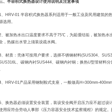
三、半容积式换热器设计使用说明及注意事项
1、HRV-01 半容积式换热器系列适用于一般工业及民用建筑
源选用。
2、被加热水出口温度要求不高于75℃，为延缓结垢，被加热水出
全，热媒出水管上须装设疏水阀。
3、材质：壳体可按用户要求，选择不锈钢材料(SUS304、SUS316
SUS316L、碳钢内衬SUS444、碳钢内衬铜；换热U型管材料分紫
。
4、HRV-01产品采用钢制鞍式支座，一般做高H=300mm-4
5、换热器必须设置安全装置，装设安全阀开启压力应不超过设
使用应符合劳动人事部《压力容器安全技术监察规程》的规定。