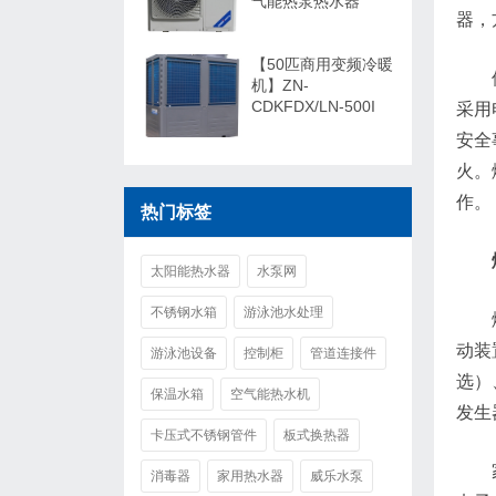
气能热泵热水器
器，
【50匹商用变频冷暖
机】ZN-
CDKFDX/LN-500I
采用
安全
火。
作。
热门标签
太阳能热水器
水泵网
不锈钢水箱
游泳池水处理
动装
游泳池设备
控制柜
管道连接件
选）
保温水箱
空气能热水机
发生
卡压式不锈钢管件
板式换热器
消毒器
家用热水器
威乐水泵