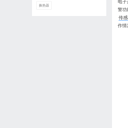
电子
换热器
警功
传感
作情