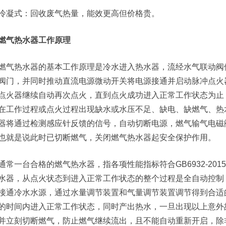
冷凝式：回收废气热量，能效更高但价格贵。
燃气热水器工作原理
燃气热水器的基本工作原理是冷水进入热水器，流经水气联动阀
阀门，并同时推动直流电源微动开关将电源接通并启动脉冲点火
点火器继续自动再次点火，直到点火成功进入正常工作状态为止，
在工作过程或点火过程出现缺水或水压不足、缺电、缺燃气、热
器将通过检测感应针反馈的信号，自动切断电源，燃气输气电磁
也就是说此时已切断燃气，关闭燃气热水器起安全保护作用。
通常一台合格的燃气热水器，指各项性能指标符合GB6932-20
水器，从点火状态到进入正常工作状态的整个过程是全自动控制
接通冷水水源，通过水量调节装置和气量调节装置调节得到合适的
的时间内进入正常工作状态，同时产出热水，一旦出现以上意外
并立刻切断燃气，防止燃气继续流出，且不能自动重新开启，除