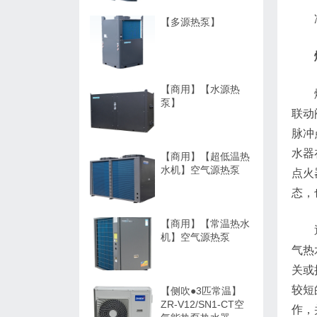
【多源热泵】
【商用】【水源热
泵】
联动
脉冲
水器
【商用】【超低温热
水机】空气源热泵
点火
态，
【商用】【常温热水
机】空气源热泵
气热
关或
较短
【侧吹●3匹常温】
ZR-V12/SN1-CT空
作，