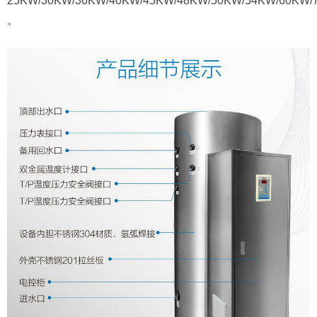
25KW/30KW/36KW/40KW/45KW/48KW/50KW/54KW/60KW/
。