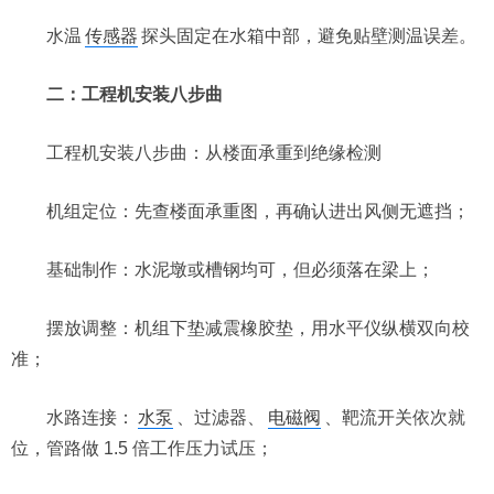
水温
传感器
探头固定在水箱中部，避免贴壁测温误差。
二：工程机安装八步曲
工程机安装八步曲：从楼面承重到绝缘检测
机组定位：先查楼面承重图，再确认进出风侧无遮挡；
基础制作：水泥墩或槽钢均可，但必须落在梁上；
摆放调整：机组下垫减震橡胶垫，用水平仪纵横双向校
准；
水路连接：
水泵
、过滤器、
电磁阀
、靶流开关依次就
位，管路做 1.5 倍工作压力试压；