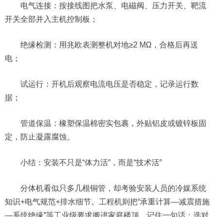
电气连接：按接线图把水泵、电磁阀、压力开关、靶流
开关全部并入主机控制板；
绝缘检测：用兆欧表测整机对地≥2 MΩ，合格后再送
电；
试运行：开机后观察电流电压是否稳定，记录运行数
据；
管道保温：橡塑保温棉密实包裹，外贴铝皮或镀锌板固
定，防止凝露腐蚀。
小结：安装不只是“体力活”，而是“技术活”
分体机看似只多几根铜管，却考验安装人员的冷媒系统
知识+电气规范+排水细节。工程机则把“承重计算—减震措施
—系统绝缘”等工业级要求搬进家庭楼顶。记住一句话：选对