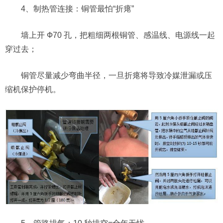
4、制热管连接：铜管最怕“折瘪”
墙上开 Ф70 孔，把粗细两根铜管、感温线、电源线一起
穿过去；
铜管尽量减少弯曲半径，一旦折瘪将导致冷媒泄漏或压
缩机保护停机。