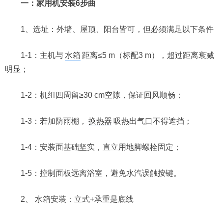
一：家用机安装6步曲
1、选址：外墙、屋顶、阳台皆可，但必须满足以下条件
1-1：主机与
水箱
距离≤5 m（标配3 m），超过距离衰减
明显；
1-2：机组四周留≥30 cm空隙，保证回风顺畅；
1-3：若加防雨棚，
换热器
吸热出气口不得遮挡；
1-4：安装面基础坚实，直立用地脚螺栓固定；
1-5：控制面板远离浴室，避免水汽误触按键。
2、 水箱安装：立式+承重是底线