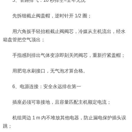
5、管路排气：10 秒排空=全年无忧
先拆细截止阀盖帽，逆时针开 1/2 圈；
用六角扳手轻抬粗截止阀阀芯，冷媒从主机流出，经水
箱盘管把空气顶出；
手指感到排出气体变凉即刻关闭阀芯，重新拧紧盖帽；
用肥皂水刷接口，无气泡才算合格。
6、电源连接：安全永远排在第一
插座必须可靠接地，且容量匹配主机额定电流；
机组周边 1 m 内不堆放其他电器，防止漏电保护插头误
跳；