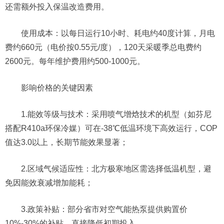
还需额外投入保温改造费用。
使用成本：以每日运行10小时、耗电约40度计算，月电
费约660元（电价按0.55元/度），120天采暖季总电费约
2600元。每年维护费用约500-1000元。
影响价格的关键因素
1.能效等级与技术：采用喷气增焓技术的机型（如芬尼
搭配R410a环保冷媒）可在-38℃低温环境下高效运行，COP
值达3.0以上，长期节能效果显著；
2.区域气候适应性：北方极寒地区需选择低温机型，避
免因能效衰减增加能耗；
3.政策补贴：部分省市对空气能热泵提供购置价
10%-30%的补贴，直接降低初期投入。