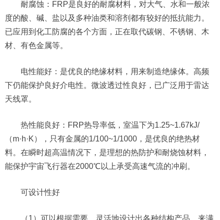
耐腐蚀：FRP是良好的耐腐材料，对大气、水和一般浓
度的酸、碱、盐以及多种油类和溶剂都有较好的抵抗能力。
已应用到化工防腐的各个方面，正在取代碳钢、不锈钢、木
材、有色金属等。
电性能好：是优良的绝缘材料，用来制造绝缘体。高频
下仍能保护良好介电性。微波透过性良好，已广泛用于雷达
天线罩。
热性能良好：FRP热导率低，室温下为1.25~1.67kJ/
（m·h·K），只有金属的1/100~1/1000，是优良的绝热材
料。在瞬时超高温情况下，是理想的热防护和耐烧蚀材料，
能保护宇宙飞行器在2000℃以上承受高速气流的冲刷。
可设计性好
（1）可以根据需要，灵活地设计出各种结构产品，来满