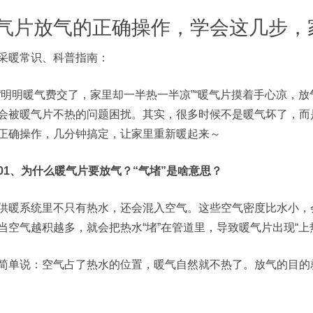
气片
放气的正确操作，学会这几步，
采暖常识、科普指南：
“明明暖气费交了，家里却一半热一半凉”“暖气片摸着手心凉，
会被暖气片不热的问题困扰。其实，很多时候不是暖气坏了，而是
正确操作，几分钟搞定，让家里重新暖起来～
01、为什么暖气片要放气？“气堵”是啥意思？
供暖系统里不只有热水，还会混入空气。这些空气密度比水小，
当空气越积越多，就会把热水“堵”在管道里，导致暖气片出现“上热
简单说：空气占了热水的位置，暖气自然就不热了。放气的目的就