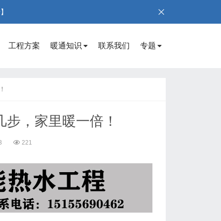
号】
工程方案
暖通知识
联系我们
专题
！
几步，家里暖一倍！
3
221