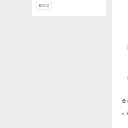
换热器
盘
«