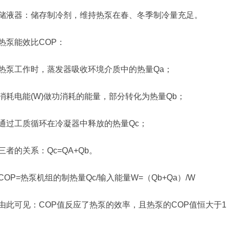
储液器：储存制冷剂，维持热泵在春、冬季制冷量充足。
热泵能效比COP：
热泵工作时，蒸发器吸收环境介质中的热量Qa；
消耗电能(W)做功消耗的能量，部分转化为热量Qb；
通过工质循环在冷凝器中释放的热量Qc；
三者的关系：Qc=QA+Qb。
COP=热泵机组的制热量Qc/输入能量W=（Qb+Qa）/W
由此可见：COP值反应了热泵的效率，且热泵的COP值恒大于