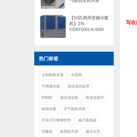
气能热泵热水器
【50匹商用变频冷暖
写在
机】ZN-
CDKFDX/LN-500I
热门标签
太阳能热水器
水泵网
不锈钢水箱
游泳池水处理
控制柜
游泳池设备
管道连接件
保温水箱
空气能热水机
卡压式不锈钢管件
板式换热器
消毒器
家用热水器
威乐水泵