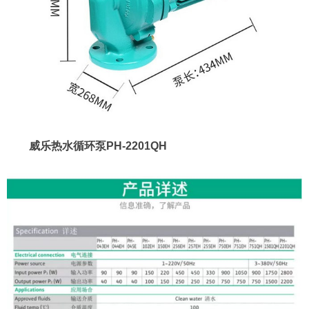
威乐热水循环泵PH-2201QH