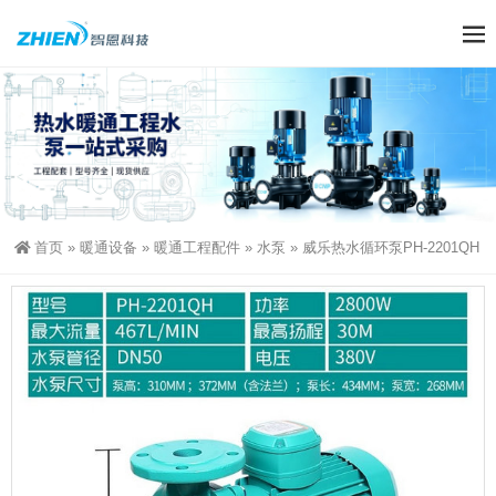
首页
»
暖通设备
»
暖通工程配件
»
水泵
»
威乐热水循环泵PH-2201QH