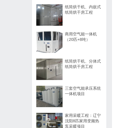
纸筒烘干机、内嵌式
纸筒烘干房工程
商用空气能一体机
（20匹+8吨）
纸筒烘干机、分体式
纸筒烘干房工程
三套空气能承压系统
一体机项目
家用采暖工程：辽宁
沈阳8匹家用变频热
泵采暖项目