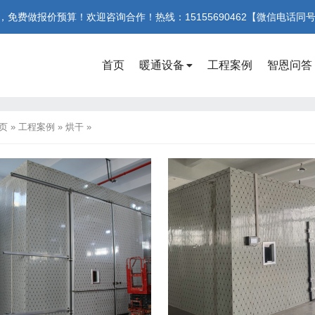
费做报价预算！欢迎咨询合作！热线：15155690462【微信电话同
首页
暖通设备
工程案例
智恩问答
页
»
工程案例
»
烘干
»