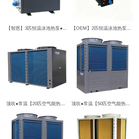
【智恩】3匹恒温泳池热泵●顶吹
【OEM】2匹恒温泳池热泵●侧吹
顶吹●常温【20匹空气能热水机】ZR-76/SN1-DT
顶吹●常温【50匹空气能热水机】ZN-KFDX/V-500Ⅱ