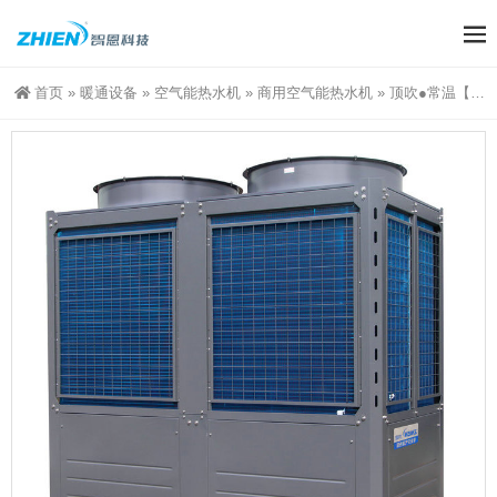
首页
»
暖通设备
»
空气能热水机
»
商用空气能热水机
»
顶吹●常温【60匹空气能热水机】ZN-KFDX/V-600Ⅱ