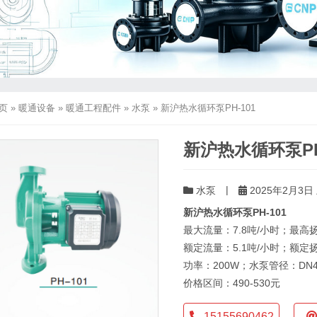
页
»
暖通设备
»
暖通工程配件
»
水泵
»
新沪热水循环泵PH-101
新沪热水循环泵PH
|
水泵
2025年2月3日 
新沪热水循环泵PH-101
最大流量：7.8吨/小时；最高
额定流量：5.1吨/小时；额定
功率：200W；水泵管径：DN
价格区间：490-530元
15155690462