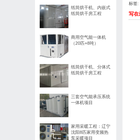
标签:
纸筒烘干机、内嵌式
纸筒烘干房工程
写在
商用空气能一体机
（20匹+8吨）
纸筒烘干机、分体式
纸筒烘干房工程
三套空气能承压系统
一体机项目
家用采暖工程：辽宁
沈阳8匹家用变频热
泵采暖项目