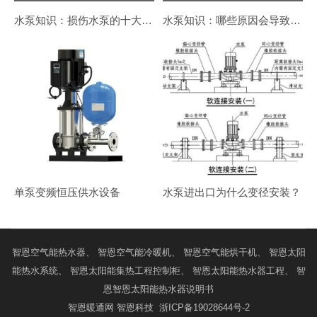
水泵知识：损伤水泵的十大错误使用方法
水泵知识：哪些原因会导致泵体发热？
单泵变频恒压供水设备
水泵进出口为什么变径安装？
智恩
空气能热水器
、 智恩
空气能冷暖机
、 智恩
空气能烘干机
、 智恩
太阳
能热水系统
、 智恩
太阳能集热工程控制柜
、 智恩
太阳能热水器工程
、 智
恩
智恩太阳能热水器说明书
智恩暖通网
智恩科技
浙ICP备19028644号-2