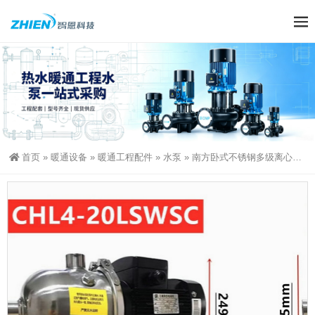
首页
»
暖通设备
»
暖通工程配件
»
水泵
»
南方卧式不锈钢多级离心泵CHL4-10/20/30/40/50