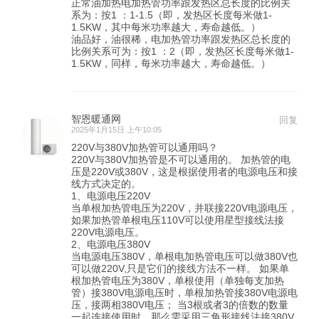
正常油加热电加热管功率跟发热区总长度的比例关
系为：按1 ：1-1.5（即，发热区长度每米做1-
1.5KW，其中每米功率越大，寿命越低。）
油品好，油很稀，电加热管功率跟发热区总长度的
比例关系可为：按1 ：2（即，发热区长度每米做1-
1.5KW，同样，每米功率越大，寿命越低。）
智恩暖通网
回复
2025年1月15日 上午10:05
220V与380V加热管可以通用吗？
220V与380V加热管是不可以通用的。 加热管的电
压是220V或380V，这是根据使用者的电源电压和接
线方式决定的。
1、电源电压220V
当单根加热管电压为220V，并联接220V电源电压，
如果加热管单根电压110V可以使用星型接线法接
220V电源电压。
2、电源电压380V
当电源电压380V，单根电加热管电压可以做380V也
可以做220V,只是它们的接线方法不一样。 如果单
根加热管电压为380V，单根使用（单独每支加热
管）接380V电源电压时，单根加热管接380V电源电
压，接两相380V电压； 当3根或者3的倍数的数量
一起连接使用时，那么需采用三角形接线法接380V