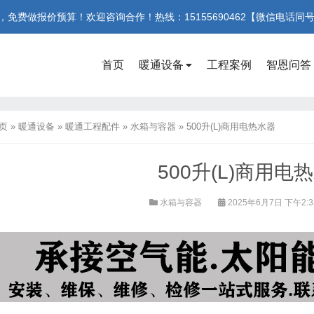
费做报价预算！欢迎咨询合作！热线：15155690462【微信电话同
首页
暖通设备
工程案例
智恩问答
页
»
暖通设备
»
暖通工程配件
»
水箱与容器
»
500升(L)商用电热水器
500升(L)商用电
水箱与容器
2025年6月7日 下午2: