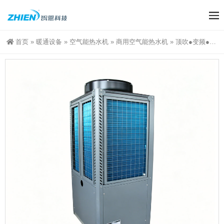
首页
»
暖通设备
»
空气能热水机
»
商用空气能热水机
»
顶吹●变频●热水●15匹●单系统●热泵【外贸OEM】