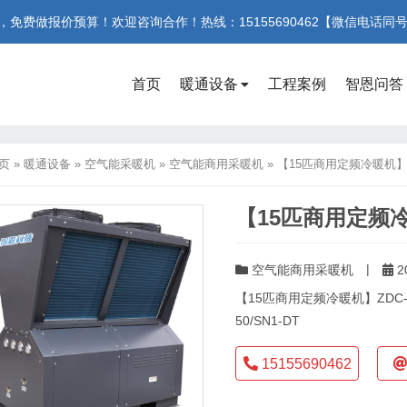
费做报价预算！欢迎咨询合作！热线：15155690462【微信电话同
首页
暖通设备
工程案例
智恩问答
页
»
暖通设备
»
空气能采暖机
»
空气能商用采暖机
»
【15匹商用定频冷暖机】ZDC
【15匹商用定频冷暖
|
空气能商用采暖机
2
【15匹商用定频冷暖机】ZDC-5
50/SN1-DT
15155690462