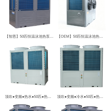
【智恩】50匹恒温泳池热泵●顶吹
【OEM】50匹恒温泳池热泵●侧吹
顶吹●变频●热水●50匹●热泵【外贸OEM】
顶吹●变频●冷水●50匹●热泵【外贸OEM】