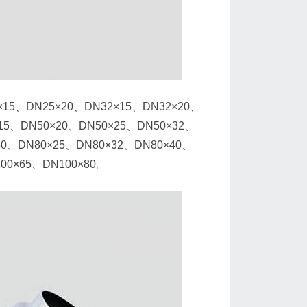
DN25×20、DN32×15、DN32×20、
×15、DN50×20、DN50×25、DN50×32、
50、DN80×25、DN80×32、DN80×40、
00×65、DN100×80。