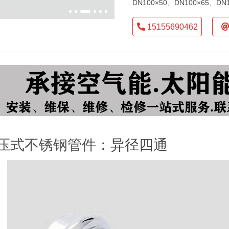
DN100×50、DN100×65、DN
15155690462
压式不锈钢管件
：异径四通