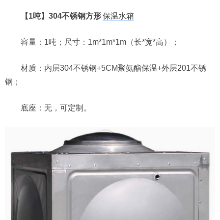
【1吨】304不锈钢方形
保温水箱
容量：1吨；尺寸：1m*1m*1m（长*宽*高）；
材质：内层304不锈钢+5CM聚氨酯保温+外层201不锈
钢；
底座：无，可定制。