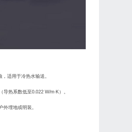
腐蚀，适用于冷热水输送。
热系数低至0.022 W/m·K）。
合户外埋地或明装。