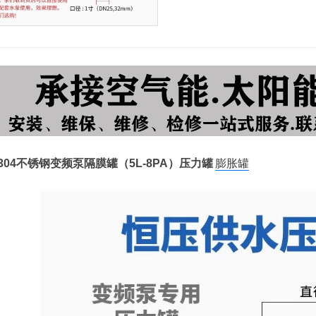
304不锈钢变频泵隔膜罐（5L-8PA）压力罐
膨胀罐