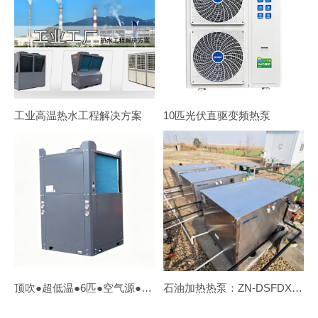
工业高温热水工程解决方案
10匹光伏直驱变频热泵
顶吹●超低温●6匹●空气源●水源【双源热泵】
石油加热热泵：ZN-DSFDX-050Ⅱ