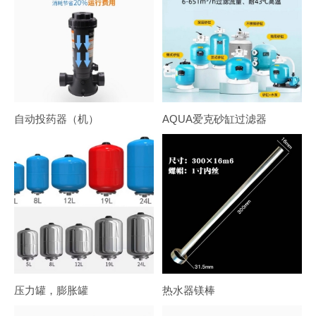
自动投药器（机）
AQUA爱克砂缸过滤器
压力罐，膨胀罐
热水器镁棒