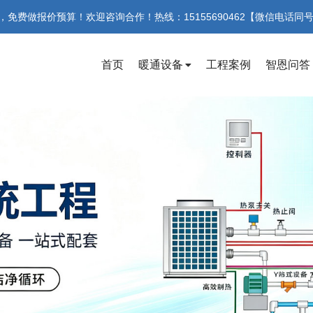
费做报价预算！欢迎咨询合作！热线：15155690462【微信电话同
首页
暖通设备
工程案例
智恩问答