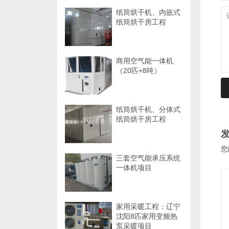
纸筒烘干机、内嵌式
纸筒烘干房工程
商用空气能一体机
（20匹+8吨）
纸筒烘干机、分体式
纸筒烘干房工程
您
三套空气能承压系统
一体机项目
家用采暖工程：辽宁
沈阳8匹家用变频热
泵采暖项目