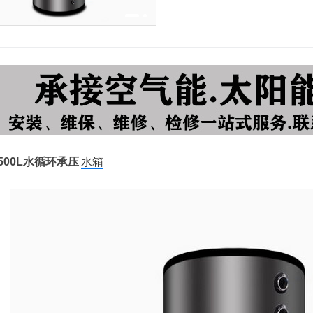
500L水循环承压
水箱