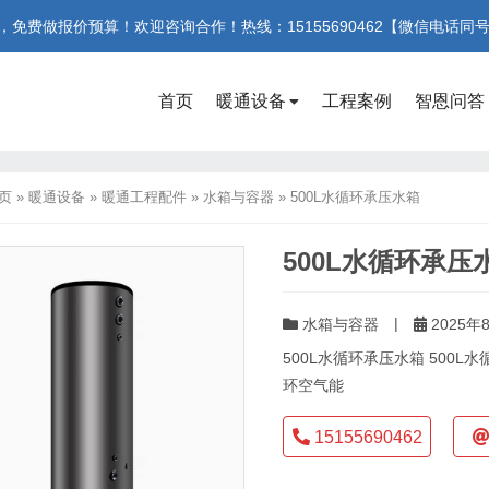
费做报价预算！欢迎咨询合作！热线：15155690462【微信电话同
首页
暖通设备
工程案例
智恩问答
页
»
暖通设备
»
暖通工程配件
»
水箱与容器
»
500L水循环承压水箱
500L水循环承压
|
水箱与容器
2025年
500L水循环承压水箱 500
环空气能
15155690462