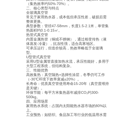
（集热效率约50%-70%）。
二、核心类型与特点
全玻璃真空管
常见于家用热水器，成本低但承压性差，破损后需
整体更换。
典型参数：管径47-58mm，长度1.5-2.1米，单管集
热面积约0.1-0.15㎡。
热管式真空管
内置金属热管（铜或不锈钢），通过相变传热（液
体蒸发-冷凝），抗冻性强，适合高寒地区。
可承压运行，但造价较高，热效率略低于全玻璃
型。
U型管式真空管
采用U型金属管直接加热水流，承压性能好，多用于
大型工程系统，但结构复杂。
三、性能优势
高效集热：真空隔热+选择性涂层，冬季仍可工作
（-30℃环境下效率衰减≤20%）。
长寿命：优质真空管使用寿命15-20年（真空度维持
是关键）。
环保节能：每平方米集热器年减排CO₂约300-
500kg。
四、应用场景
家用热水系统：占国内太阳能热水器市场的80%以
上。
工业预热：如纺织、食品加工等行业的低温用水需