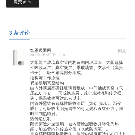
提交留言
3 条评论
智恩暖通网
回复
2025年5月8日 下午2:19
太阳能全玻璃真空管的构造由内玻璃管、太阳选择
性吸收涂层、真空夹层、罩玻璃管、支承件（弹簧
卡子）、吸气剂等部分组成。
结构与工作原理
双层玻璃真空结构
由内外两层高硼硅玻璃管组成，中间抽成真空（气
压≤10⁻³Pa），形成绝热层，减少热对流和传导损
失，保温效率可达93%以上。
内管外壁镀有选择性吸收涂层（如铝-氮/铝、渐变
膜），可吸收太阳光谱中的可见光和近红外线，同
时抑制热辐射。
热传递机制
阳光穿透外层玻璃，被内管涂层吸收并转化为热
能，加热管内的传热介质（水或防冻液）。
真空环境阻隔热量散失，使管内温度可达150℃以上