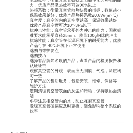
吸热效率：衡量真空管吸收太阳能转化为热能的能
力，优质产品吸热效率可达90%以上
热损系数：衡量真空管散热快慢的指标，数值越小
保温效果越好，优质产品热损系数≤0.6W/(㎡·℃)
真空度：真空管内的真空度越高，保温效果越好，
优质产品真空度可达10^-3Pa以下
抗冲击性能：真空管承受外力冲击的能力，国家标
准要求能承受直径25mm、质量100g钢球的冲击
抗冻性能：真空管在低温环境下的耐受能力，优质
产品可在-40℃环境下正常使用
选购与维护要点
选购技巧
选择有品牌知名度的产品，查看产品的检测报告和
认证证书
观察真空管的外观，表面应无划痕、气泡，涂层均
匀一致
了解产品的售后服务，包括安装、维修、保修等
维护方法
定期清理真空管表面的灰尘和污垢，保持吸热面清
洁
冬季注意排空管内的水，防止冻裂真空管
发现真空管破损应及时更换，避免影响整个系统的
效率